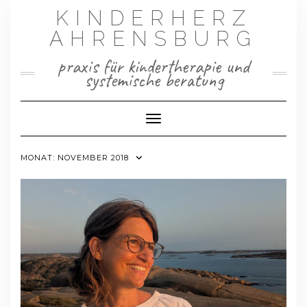
Skip
KINDERHERZ
to
AHRENSBURG
content
praxis für kindertherapie und
systemische beratung
Toggle Navigation
MONAT:
NOVEMBER 2018