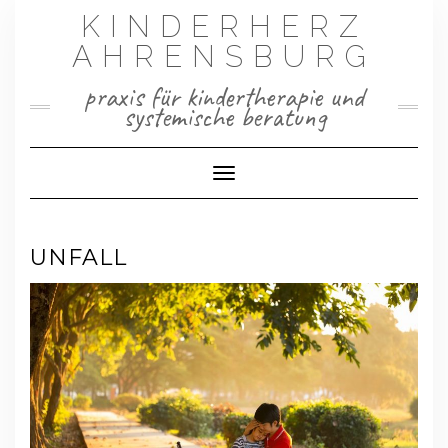
Skip
KINDERHERZ
to
AHRENSBURG
content
praxis für kindertherapie und
systemische beratung
Toggle Navigation
UNFALL